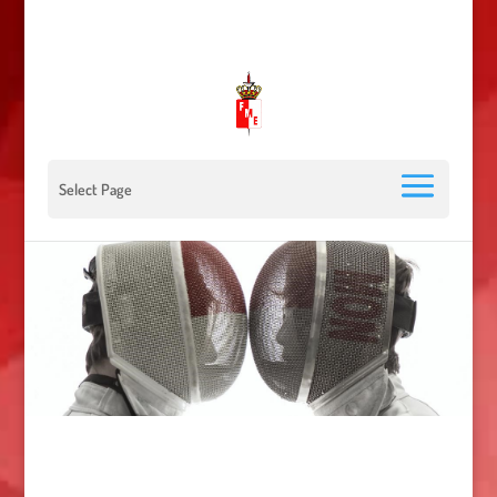
00 377 92 05 40 78 - Stade Louis II - 98000 Monaco
escrimemonaco@monaco.mc
Select Page