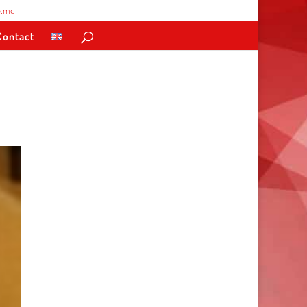
.mc
Contact