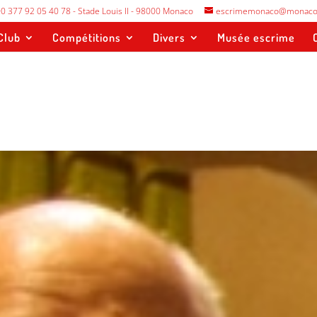
0 377 92 05 40 78 - Stade Louis II - 98000 Monaco
escrimemonaco@monaco
Club
Compétitions
Divers
Musée escrime