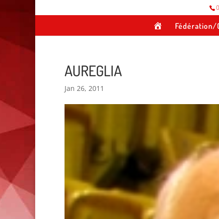
0
A
Fédération/
c
c
u
e
i
AUREGLIA
l
Jan 26, 2011