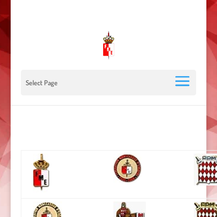
00 377 92 05 40 78 - Stade Louis II - 98000 Monaco
escrimemonaco@monaco.mc
Select Page