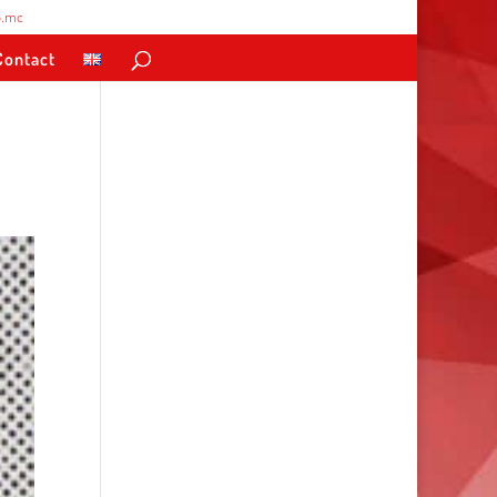
.mc
Contact