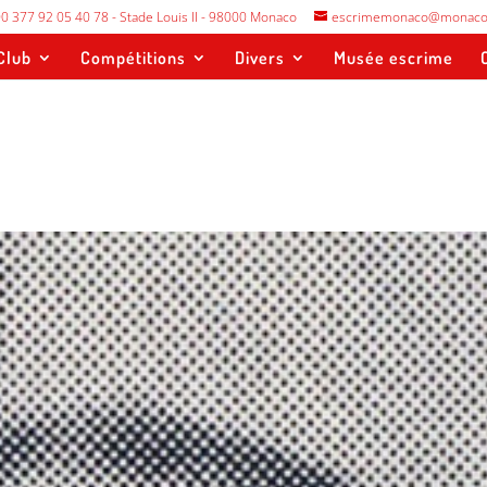
0 377 92 05 40 78 - Stade Louis II - 98000 Monaco
escrimemonaco@monaco
Club
Compétitions
Divers
Musée escrime