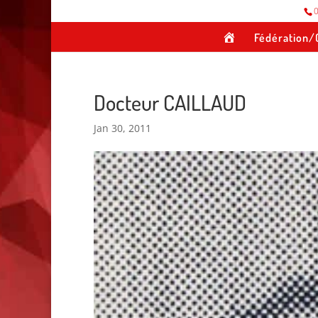
0
A
Fédération/
c
c
u
e
i
Docteur CAILLAUD
l
Jan 30, 2011