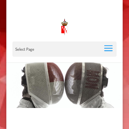
00 377 92 05 40 78 - Stade Louis II - 98000 Monaco
escrimemonaco@monaco.mc
Select Page