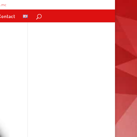
.mc
Contact