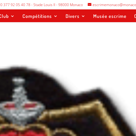
0 377 92 05 40 78 - Stade Louis II - 98000 Monaco
escrimemonaco@monaco
Club
Compétitions
Divers
Musée escrime