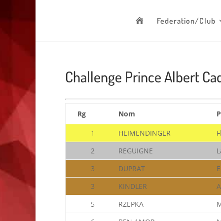
00 377 92 05 40 78 - Stade Louis II - 98000 Monaco
H
Federation/Club
o
m
e
p
a
g
e
Challenge Prince Albert Ca
Rg
Nom
1
HEIMENDINGER
F
2
REGUIGNE
L
3
DUPRAT
E
3
KINDLER
A
5
RZEPKA
M