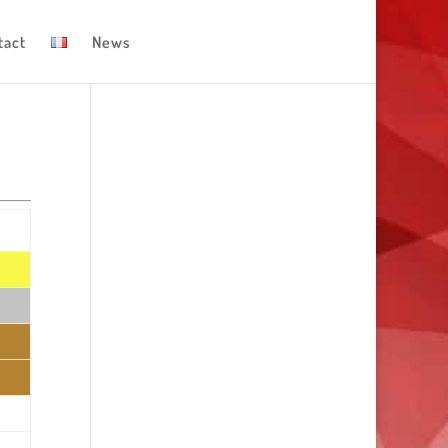
tact
News