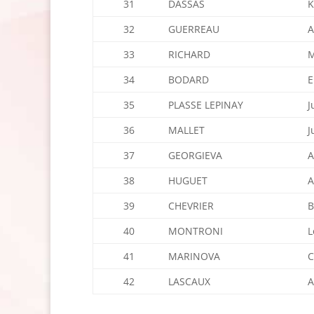
31
DASSAS
K
32
GUERREAU
A
33
RICHARD
M
34
BODARD
E
35
PLASSE LEPINAY
J
36
MALLET
J
37
GEORGIEVA
A
38
HUGUET
A
39
CHEVRIER
B
40
MONTRONI
L
41
MARINOVA
C
42
LASCAUX
A