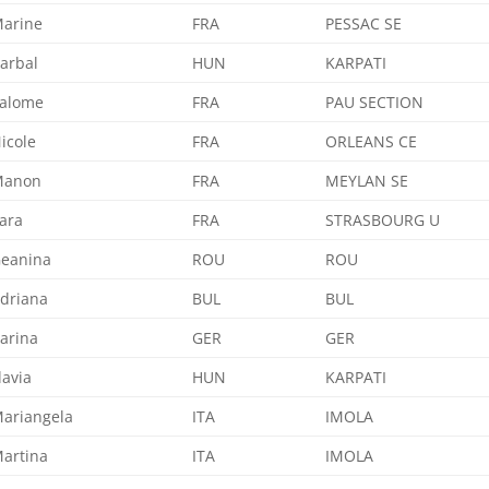
arine
FRA
PESSAC SE
arbal
HUN
KARPATI
alome
FRA
PAU SECTION
icole
FRA
ORLEANS CE
Manon
FRA
MEYLAN SE
ara
FRA
STRASBOURG U
eanina
ROU
ROU
driana
BUL
BUL
arina
GER
GER
lavia
HUN
KARPATI
ariangela
ITA
IMOLA
artina
ITA
IMOLA