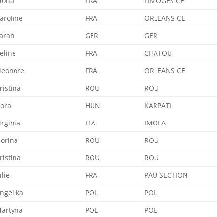
Mona
FRA
LIMOGES CE
aroline
FRA
ORLEANS CE
arah
GER
GER
eline
FRA
CHATOU
leonore
FRA
ORLEANS CE
ristina
ROU
ROU
ora
HUN
KARPATI
irginia
ITA
IMOLA
lorina
ROU
ROU
ristina
ROU
ROU
ulie
FRA
PAU SECTION
ngelika
POL
POL
artyna
POL
POL