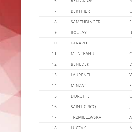
6
BEN AMOR
7
BERTHIER
C
8
SAMENDINGER
S
9
BOULAY
B
10
GERARD
E
11
MUNTEANU
C
12
BENEDEK
D
13
LAURENTI
V
14
MINZAT
F
15
DOROFTE
C
16
SAINT CRICQ
J
17
TRZMIELEWSKA
A
18
LUCZAK
M