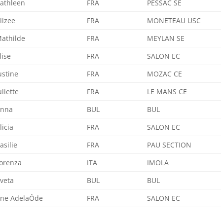
athleen
FRA
PESSAC SE
lizee
FRA
MONETEAU USC
athilde
FRA
MEYLAN SE
lise
FRA
SALON EC
ustine
FRA
MOZAC CE
uliette
FRA
LE MANS CE
nna
BUL
BUL
licia
FRA
SALON EC
asilie
FRA
PAU SECTION
orenza
ITA
IMOLA
veta
BUL
BUL
ne AdelaÔde
FRA
SALON EC