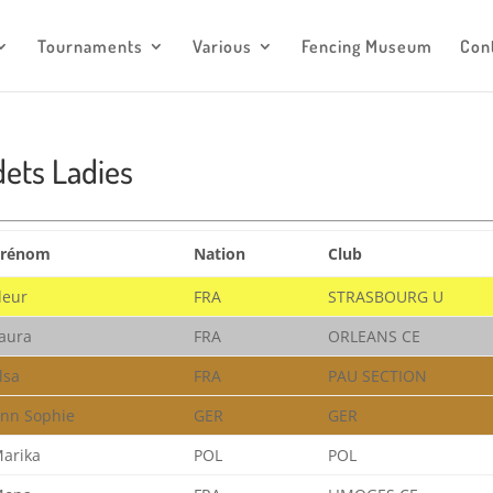
escrimemonaco@monaco.mc
Tournaments
Various
Fencing Museum
Con
dets Ladies
Prénom
Nation
Club
leur
FRA
STRASBOURG U
aura
FRA
ORLEANS CE
lsa
FRA
PAU SECTION
nn Sophie
GER
GER
arika
POL
POL