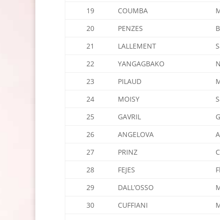
19
COUMBA
M
20
PENZES
B
21
LALLEMENT
S
22
YANGAGBAKO
N
23
PILAUD
24
MOISY
S
25
GAVRIL
G
26
ANGELOVA
A
27
PRINZ
C
28
FEJES
F
29
DALL’OSSO
M
30
CUFFIANI
M