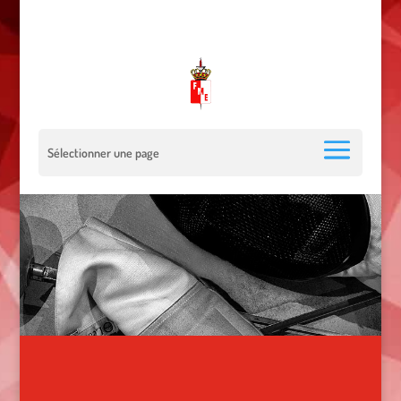
00 377 92 05 40 78 - Stade Louis II - 98000 Monaco
escrimemonaco@monaco.mc
Sélectionner une page