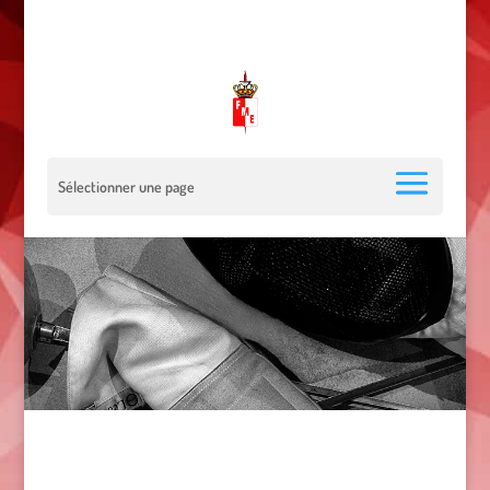
00 377 92 05 40 78 - Stade Louis II - 98000 Monaco
escrimemonaco@monaco.mc
Sélectionner une page