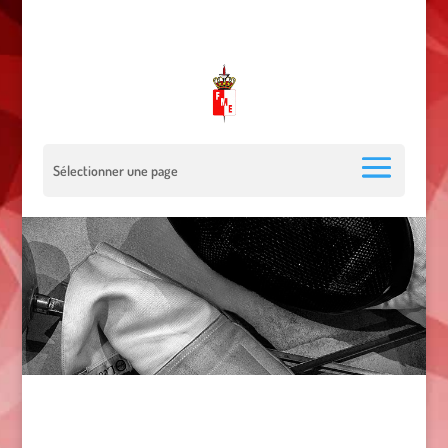
00 377 92 05 40 78 - Stade Louis II - 98000 Monaco
escrimemonaco@monaco.mc
Sélectionner une page