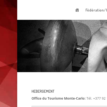
00 377 92 05 40 78 - Stade Louis II - 98000 Monaco
A
Fédération/
c
c
u
e
i
l
HEBERGEMENT
Office du Tourisme Monte-Carlo:
Tél. +377 92 