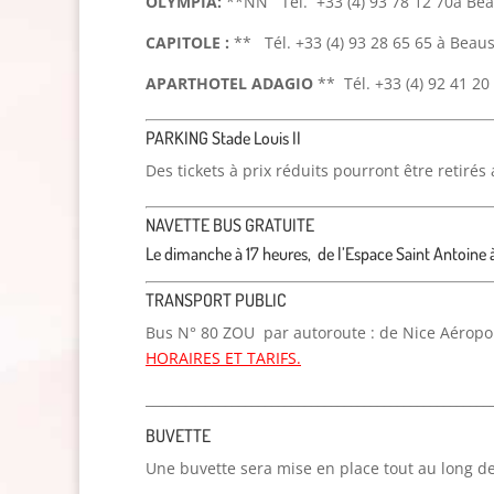
OLYMPIA:
**NN Tél. +33 (4) 93 78 12 70à Bea
CAPITOLE :
** Tél. +33 (4) 93 28 65 65 à Beaus
APARTHOTEL ADAGIO
** Tél. +33 (4) 92 41 20
PARKING Stade Louis II
Des tickets à prix réduits pourront être retiré
NAVETTE BUS GRATUITE
Le dimanche à 17 heures, de l’Espace Saint Antoine à
TRANSPORT PUBLIC
Bus N° 80 ZOU par autoroute : de Nice Aéropor
HORAIRES ET TARIFS
.
____________________________________________________
BUVETTE
Une buvette sera mise en place tout au long de