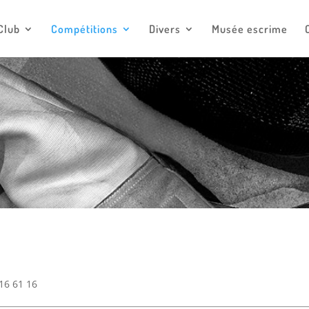
escrimemonaco@monaco.mc
Club
Compétitions
Divers
Musée escrime
16 61 16