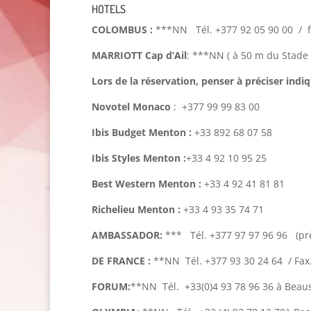
HOTELS
COLOMBUS :
***NN Tél. +377 92 05 90 00 / f
MARRIOTT Cap d’Ail
: ***NN ( à 50 m du Stade L
Lors de la réservation, penser à préciser ind
Novotel Monaco
: +377 99 99 83 00
Ibis Budget Menton :
+33 892 68 07 58
Ibis Styles Menton :
+33 4 92 10 95 25
Best Western Menton :
+33 4 92 41 81 81
Richelieu Menton :
+33 4 93 35 74 71
AMBASSADOR:
*** Tél. +377 97 97 96 96 (prè
DE FRANCE :
**NN Tél. +377 93 30 24 64 / Fax.
FORUM:
**NN Tél. +33(0)4 93 78 96 36 à Beaus