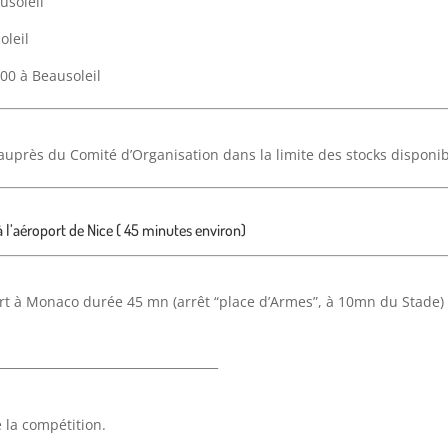
usoleil
oleil
 00 à Beausoleil
s auprès du Comité d’Organisation dans la limite des stocks disponib
 l’aéroport de Nice ( 45 minutes environ)
t à Monaco durée 45 mn (arrêt “place d’Armes”, à 10mn du Stade) e
_____________________________________
 la compétition.