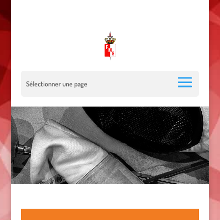
00 377 92 05 40 78 - Stade Louis II - 98000 Monaco
escrimemonaco@monaco.mc
Sélectionner une page