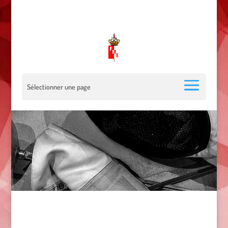
00 377 92 05 40 78 - Stade Louis II - 98000 Monaco
escrimemonaco@monaco.mc
Sélectionner une page