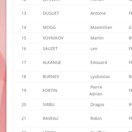
13
DUGUET
Antoine
F
14
MOGG
Maximilian
G
15
VOYNIKOV
Martin
B
16
SAUZET
Leo
F
17
ALKANGE
Edouard
F
18
BURNEV
Lyuboslav
B
Pierre
19
FORTIN
F
Adrien
20
SIRBU
Dragos
R
21
RAVEAU
Robin
F