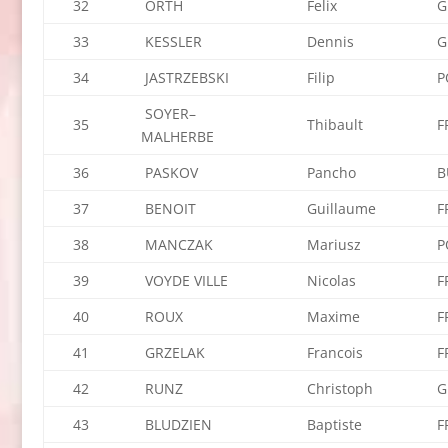
32
ORTH
Felix
G
33
KESSLER
Dennis
G
34
JASTRZEBSKI
Filip
P
SOYER–
35
Thibault
F
MALHERBE
36
PASKOV
Pancho
B
37
BENOIT
Guillaume
F
38
MANCZAK
Mariusz
P
39
VOYDE VILLE
Nicolas
F
40
ROUX
Maxime
F
41
GRZELAK
Francois
F
42
RUNZ
Christoph
G
43
BLUDZIEN
Baptiste
F