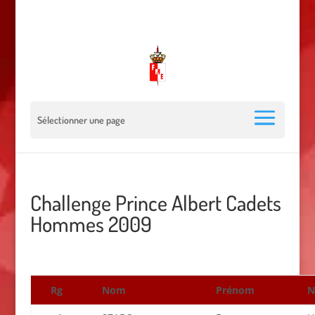
00 377 92 05 40 78 - Stade Louis II - 98000 Monaco
escrimemonaco@monaco.mc
Sélectionner une page
Challenge Prince Albert Cadets
Hommes 2009
Rg
Nom
Prénom
N