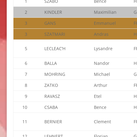
1
SZABO
Bence
H
2
KINDLER
Maximilian
G
3
GANS
Emmanuel
F
3
SZATMARI
Andras
H
5
LECLEAC’H
Lysandre
F
6
BALLA
Nandor
H
7
MOHRING
Michael
G
8
ZATKO
Arthur
F
9
RAVASZ
Etel
H
10
CSABA
Bence
H
11
BERNIER
Clement
F
12
LEHNERT
Florian
G