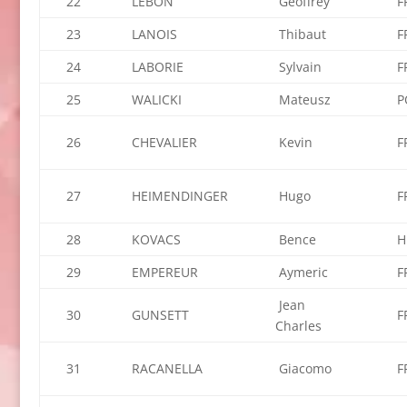
22
LEBON
Geoffrey
F
23
LANOIS
Thibaut
F
24
LABORIE
Sylvain
F
25
WALICKI
Mateusz
P
26
CHEVALIER
Kevin
F
27
HEIMENDINGER
Hugo
F
28
KOVACS
Bence
H
29
EMPEREUR
Aymeric
F
Jean
30
GUNSETT
F
Charles
31
RACANELLA
Giacomo
F