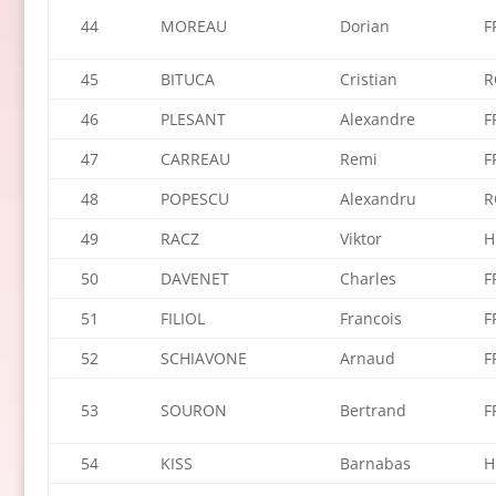
44
MOREAU
Dorian
F
45
BITUCA
Cristian
R
46
PLESANT
Alexandre
F
47
CARREAU
Remi
F
48
POPESCU
Alexandru
R
49
RACZ
Viktor
H
50
DAVENET
Charles
F
51
FILIOL
Francois
F
52
SCHIAVONE
Arnaud
F
53
SOURON
Bertrand
F
54
KISS
Barnabas
H