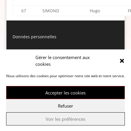
67
SIMOND
Hugo
F
Données personnelles
Gérer le consentement aux
cookies
Nous utilisons des cookies pour optimiser notre site web et notre service.
Accepter les cookies
Refuser
Mentions légales
CGU
Politique de cookies (UE)
Voir les préférences