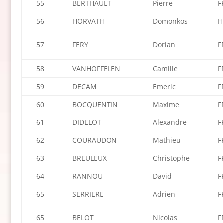
55
BERTHAULT
Pierre
F
56
HORVATH
Domonkos
H
57
FERY
Dorian
F
58
VANHOFFELEN
Camille
F
59
DECAM
Emeric
F
60
BOCQUENTIN
Maxime
F
61
DIDELOT
Alexandre
F
62
COURAUDON
Mathieu
F
63
BREULEUX
Christophe
F
64
RANNOU
David
F
65
SERRIERE
Adrien
F
65
BELOT
Nicolas
F