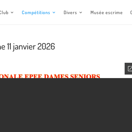
escrimemonaco@monaco.mc
Club
Compétitions
Divers
Musée escrime
11 janvier 2026