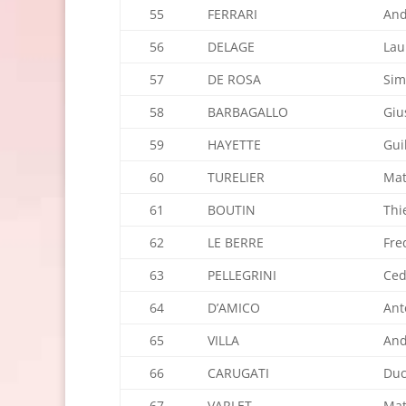
55
FERRARI
And
56
DELAGE
Lau
57
DE ROSA
Si
58
BARBAGALLO
Giu
59
HAYETTE
Gui
60
TURELIER
Mat
61
BOUTIN
Thi
62
LE BERRE
Fre
63
PELLEGRINI
Ced
64
D’AMICO
Ant
65
VILLA
And
66
CARUGATI
Duc
67
VARLET
Mat