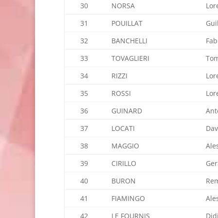
30
NORSA
Lor
31
POUILLAT
Gui
32
BANCHELLI
Fab
33
TOVAGLIERI
To
34
RIZZI
Lor
35
ROSSI
Lor
36
GUINARD
Ant
37
LOCATI
Dav
38
MAGGIO
Ale
39
CIRILLO
Ger
40
BURON
Re
41
FIAMINGO
Ale
42
LE FOURNIS
Did