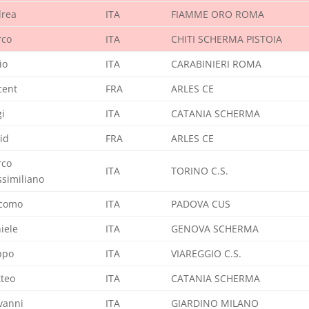
rea
ITA
FIAMME ORO ROMA
rco
ITA
CHITI SCHERMA PISTOIA
io
ITA
CARABINIERI ROMA
cent
FRA
ARLES CE
gi
ITA
CATANIA SCHERMA
id
FRA
ARLES CE
rco
ITA
TORINO C.S.
similiano
como
ITA
PADOVA CUS
iele
ITA
GENOVA SCHERMA
ippo
ITA
VIAREGGIO C.S.
teo
ITA
CATANIA SCHERMA
vanni
ITA
GIARDINO MILANO