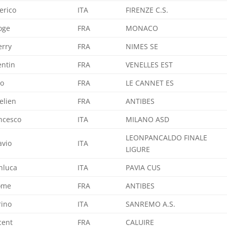
erico
ITA
FIRENZE C.S.
oge
FRA
MONACO
erry
FRA
NIMES SE
ntin
FRA
VENELLES EST
o
FRA
LE CANNET ES
elien
FRA
ANTIBES
ncesco
ITA
MILANO ASD
LEONPANCALDO FINALE
avio
ITA
LIGURE
nluca
ITA
PAVIA CUS
ome
FRA
ANTIBES
ino
ITA
SANREMO A.S.
cent
FRA
CALUIRE