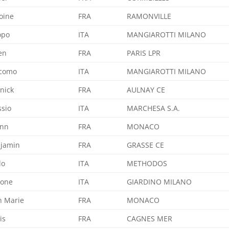
oine
FRA
RAMONVILLE
opo
ITA
MANGIAROTTI MILANO
ien
FRA
PARIS LPR
como
ITA
MANGIAROTTI MILANO
nick
FRA
AULNAY CE
ssio
ITA
MARCHESA S.A.
ann
FRA
MONACO
jamin
FRA
GRASSE CE
lo
ITA
METHODOS
mone
ITA
GIARDINO MILANO
n Marie
FRA
MONACO
is
FRA
CAGNES MER