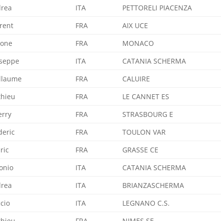
rea
ITA
PETTORELI PIACENZA
rent
FRA
AIX UCE
mone
FRA
MONACO
seppe
ITA
CATANIA SCHERMA
llaume
FRA
CALUIRE
hieu
FRA
LE CANNET ES
erry
FRA
STRASBOURG E
deric
FRA
TOULON VAR
ric
FRA
GRASSE CE
onio
ITA
CATANIA SCHERMA
rea
ITA
BRIANZASCHERMA
cio
ITA
LEGNANO C.S.
hieu
FRA
NIMES SE