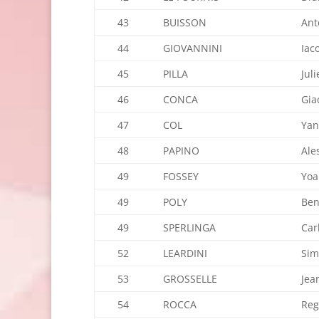
43
BUISSON
Ant
44
GIOVANNINI
Iac
45
PILLA
Jul
46
CONCA
Gia
47
COL
Yan
48
PAPINO
Ale
49
FOSSEY
Yo
49
POLY
Ben
49
SPERLINGA
Car
52
LEARDINI
Si
53
GROSSELLE
Jea
54
ROCCA
Reg