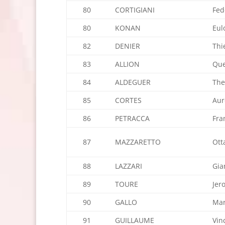
80
CORTIGIANI
Fed
80
KONAN
Eul
82
DENIER
Thi
83
ALLION
Que
84
ALDEGUER
The
85
CORTES
Aur
86
PETRACCA
Fra
87
MAZZARETTO
Ott
88
LAZZARI
Gia
89
TOURE
Jer
90
GALLO
Mar
91
GUILLAUME
Vin