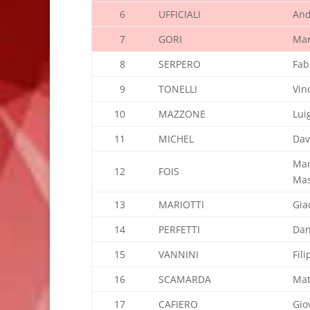
6
UFFICIALI
And
7
GORI
Ma
8
SERPERO
Fab
9
TONELLI
Vin
10
MAZZONE
Lui
11
MICHEL
Dav
Ma
12
FOIS
Mas
13
MARIOTTI
Gia
14
PERFETTI
Dan
15
VANNINI
Fil
16
SCAMARDA
Mat
17
CAFIERO
Gio