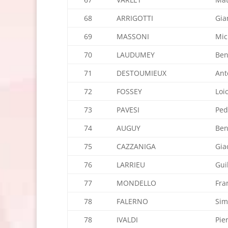
68
ARRIGOTTI
Gia
69
MASSONI
Mic
70
LAUDUMEY
Ben
71
DESTOUMIEUX
Ant
72
FOSSEY
Loi
73
PAVESI
Ped
74
AUGUY
Ben
75
CAZZANIGA
Gia
76
LARRIEU
Gui
77
MONDELLO
Fra
78
FALERNO
Si
78
IVALDI
Pie