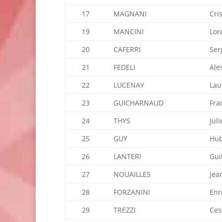
17
MAGNANI
Cri
19
MANCINI
Lor
20
CAFERRI
Ser
21
FEDELI
Ale
22
LUCENAY
Lau
23
GUICHARNAUD
Fra
24
THYS
Jul
25
GUY
Hub
26
LANTERI
Gui
27
NOUAILLES
Jea
28
FORZANINI
Enr
29
TREZZI
Ces