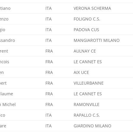
stiano
ITA
VERONA SCHERMA
enzo
ITA
FOLIGNO C.S.
gio
ITA
PADOVA CUS
ssandro
ITA
MANGIAROTTI MILANO
rent
FRA
AULNAY CE
ncois
FRA
LE CANNET ES
ien
FRA
AIX UCE
ert
FRA
VILLEURBANNE
llaume
FRA
LE CANNET ES
n Michel
FRA
RAMONVILLE
ico
ITA
RAPALLO C.S.
are
ITA
GIARDINO MILANO