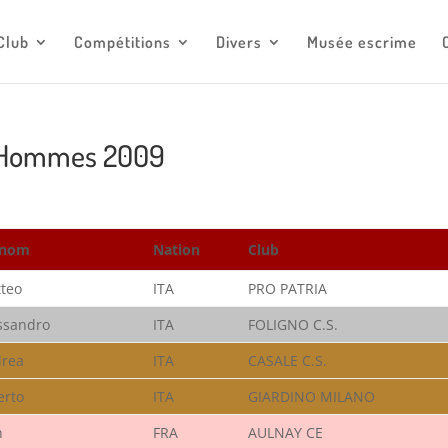
escrimemonaco@monaco.mc
Club
Compétitions
Divers
Musée escrime
ée Hommes 2009
énom
Nation
Club
teo
ITA
PRO PATRIA
ssandro
ITA
FOLIGNO C.S.
rea
ITA
CASALE C.S.
erto
ITA
GIARDINO MILANO
n
FRA
AULNAY CE