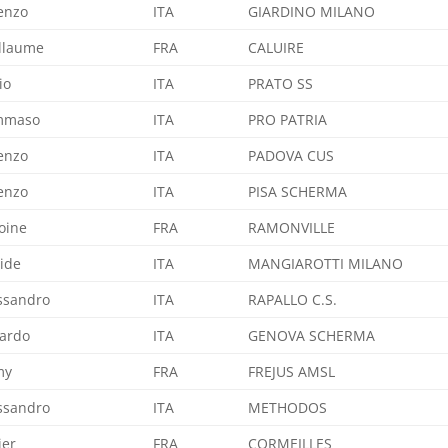
enzo
ITA
GIARDINO MILANO
llaume
FRA
CALUIRE
io
ITA
PRATO SS
mmaso
ITA
PRO PATRIA
enzo
ITA
PADOVA CUS
enzo
ITA
PISA SCHERMA
oine
FRA
RAMONVILLE
ide
ITA
MANGIAROTTI MILANO
ssandro
ITA
RAPALLO C.S.
ardo
ITA
GENOVA SCHERMA
my
FRA
FREJUS AMSL
ssandro
ITA
METHODOS
ier
FRA
CORMEILLES