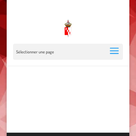
00 377 92 05 40 78 - Stade Louis II - 98000 Monaco
escrimemonaco@monaco.mc
Sélectionner une page