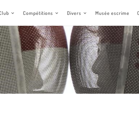
escrimemonaco@monaco.mc
Club
Compétitions
Divers
Musée escrime