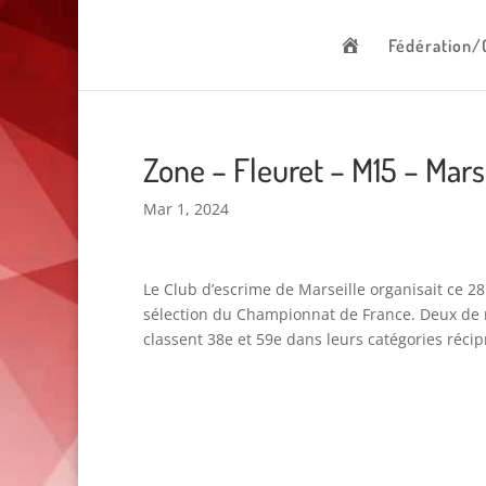
00 377 92 05 40 78 - Stade Louis II - 98000 Monaco
A
Fédération/
c
c
u
e
i
l
Zone – Fleuret – M15 – Mars
Mar 1, 2024
Le Club d’escrime de Marseille organisait ce 2
sélection du Championnat de France. Deux de 
classent 38e et 59e dans leurs catégories réci