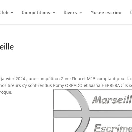
escrimemonaco@monaco.mc
Club
Compétitions
Divers
Musée escrime
eille
8 janvier 2024 , une compétiton Zone Fleuret M15 comptant pour la
nos tireurs s’y sont rendus Romy ORRADO et Sasha HERRERA ; ils s
proque.