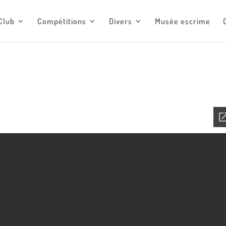
escrimemonaco@monaco.mc
Club
Compétitions
Divers
Musée escrime